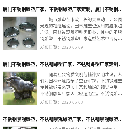
厦门不锈钢雕塑厂家，不锈钢雕塑厂家定制，厦门不锈钢雕塑工厂，
城市雕塑在市政工程的大量动工，公园
景观的相继建设，园林雕塑也运用的越来越
广泛，园林景观雕塑种类很多，其中的不锈
钢雕塑，不锈钢雕塑厂家造型艺术中占有十
分重要的作用。并且时间的发展和生产工具
发布日期：2020-06-09
的升级换代，极大的促进了园林浮雕的发
展。不锈钢雕塑厂家定制丰富的园林雕塑给
了现代的园林更加丰富的选材内容，在突出
厦门不锈钢雕塑，不锈钢雕塑厂家，不锈钢雕塑厂家定制，
园林主题方面将发挥更大的作用。
随着社会物质文明与精神文明建设，人
们对园林环境给予了重新审视，不锈钢雕塑
使其能够带来更加丰富和灿烂的视觉享受。
不锈钢雕塑厂家因此应运而生。不锈钢雕塑
厂家定制通过艺术形象 可反映一定的社会风
发布日期：2020-06-08
貌，表现一定的思想内容，既可起到点缀园
景的作用，又可成为园林某一局部甚至全园
的构图中心。园林雕塑是园林环境中的一个
不锈钢景观雕塑，不锈钢景观雕塑厂家，不锈钢景观雕塑定制，
重要元素，因为这些园林雕塑在映衬园林环