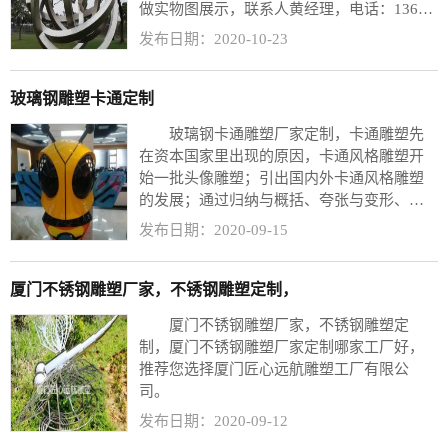
做实物图展示，联系人黄经理，电话：13606
920160. 公园不锈钢雕塑是公园雕塑里面占据
发布日期：2020-10-23
主导位置的雕塑形式。门框不锈钢雕塑，童
趣不锈钢雕塑，不锈钢人物雕塑是不锈钢雕
塑的一种形式，童趣雕塑，生动活泼。彩色
玻璃钢雕塑卡通定制
不锈钢雕塑是彩绘的基础，不锈钢彩绘球就
玻璃钢卡通雕塑厂家定制，卡通雕塑先
是一种非常创意的五彩球。
在资本国家里出现的原因，卡通风格雕塑开
始一批头像雕塑；引出国内外卡通风格雕塑
的发展；通过归纳与概括、夸张与变形、体
感对比的主题空间创造这些特点使卡通风格
发布日期：2020-09-15
雕塑的艺术特点，得到了大限度的发挥，并
以实例来进行论证。
厦门不锈钢雕塑厂家，不锈钢雕塑定制，
厦门不锈钢雕塑厂家，不锈钢雕塑定
制，厦门不锈钢雕塑厂家定制哪家工厂好，
推荐您选择厦门匠心远航雕塑工厂有限公
司。
发布日期：2020-09-12