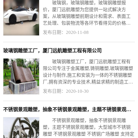
玻璃钢，玻璃钢雕塑，玻璃钢雕塑报
价，厦门远航雕塑为您提供一站式解决方
案，从玻璃钢雕塑前期设计和需求、表面工
艺处理、包装物流等各环节看得见的价格计
算一切尽在您掌握中，联系远航雕塑厂家，
发布日期：2020-11-08
为您解决玻璃钢雕塑价格的疑惑。 玻璃钢雕
塑批发价格要多少钱？可以这样说吧一分钱
一分货，批量生产减少模具开发成本的玻璃
玻璃钢雕塑工厂，厦门远航雕塑工程有限公司
钢雕塑价格更实惠。
玻璃钢雕塑工厂，厦门远航雕塑工程有
限公司专注于金属雕塑,铸铜雕塑,玻璃钢雕塑
设计与制作,施工和安装为一体的不锈钢雕塑
厂,拥有资深的专业技术,精益求精的制造工艺,
广受专业人士好评。 园林玻璃钢摆件，景观
发布日期：2020-10-30
不锈钢雕塑，抽象创意玻璃钢雕塑，等其他
不锈钢雕塑造型的刺厂家制作定制业务。
不锈钢景观雕塑，抽象不锈钢景观雕塑，主题不锈钢景观雕塑，
不锈钢景观雕塑，抽象不锈钢景观雕
塑，主题不锈钢景观雕塑，大型城市不锈钢
雕塑 不锈钢景观雕塑 不锈钢广场雕塑 支持定