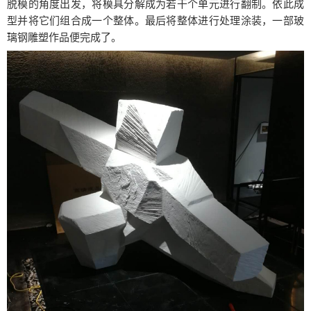
脱模的角度出发，将模具分解成为若干个单元进行翻制。依此成
型并将它们组合成一个整体。最后将整体进行处理涂装，一部玻
璃钢雕塑作品便完成了。