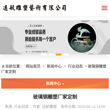
当前位置：
网站首页
>
新闻中心
>
行业动态
>
玻璃钢雕塑
厂家定制
新闻中心
玻璃钢雕塑厂家定制
来源: 行业动态
作者: 远航雕塑
发布日期: 2020-09-22 14:00